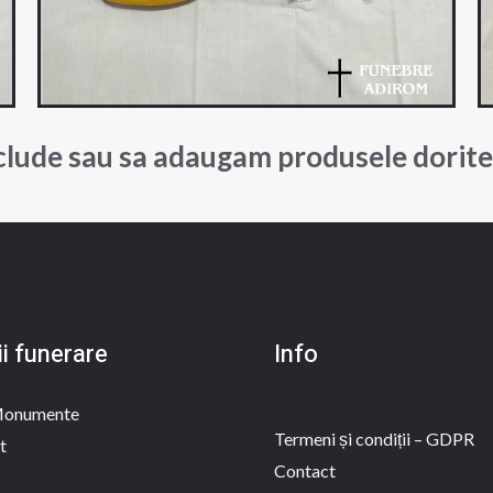
clude sau sa adaugam produsele dorit
ii funerare
Info
 Monumente
Termeni și condiții – GDPR
t
Contact